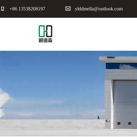
+86 13538208197
ylddmella@outlook.com