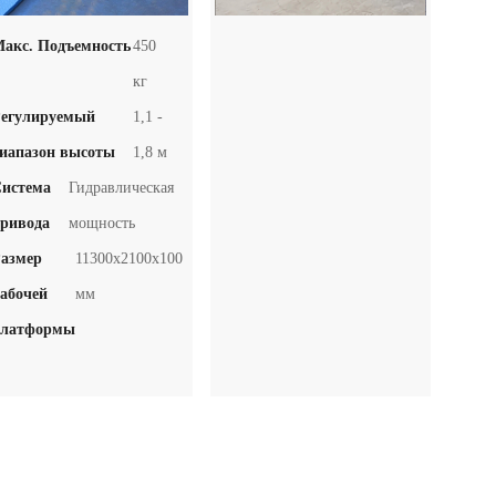
акс. Подъемность
450
кг
егулируемый
1,1 -
иапазон высоты
1,8 м
истема
Гидравлическая
привода
мощность
азмер
11300х2100х100
абочей
мм
платформы