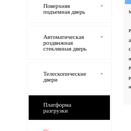
Поверхняя
подъемная дверь
М
Р
Автоматическая
д
роздвижная
стеклянная дверь
С
Р
Телескопические
р
двери
Платформа
разгрузки