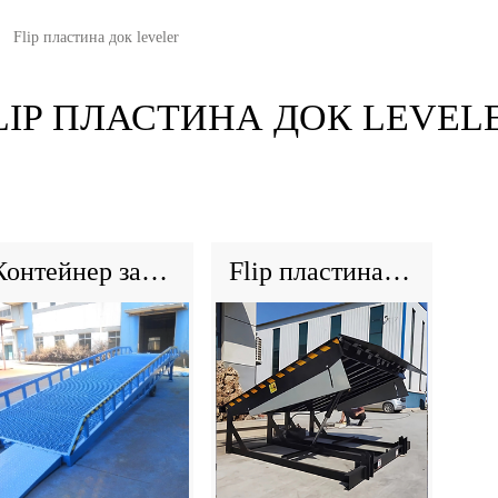
Flip пластина док leveler
LIP ПЛАСТИНА ДОК LEVEL
Контейнер загрузки док Рамп док Leveler Мобильный док Leveler
Flip пластина док leveler