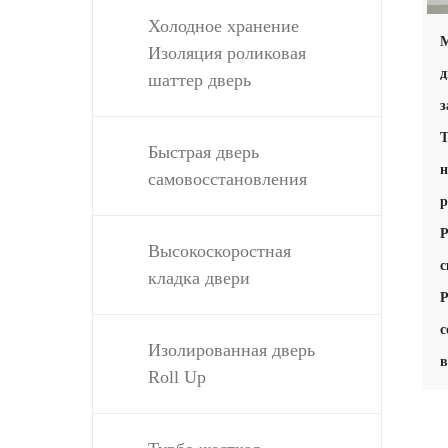
Холодное хранение
М
Изоляция роликовая
д
шаттер дверь
з
Т
Быстрая дверь
н
самовосстановления
Р
Высокоскоростная
с
кладка двери
Р
с
Изолированная дверь
Roll Up