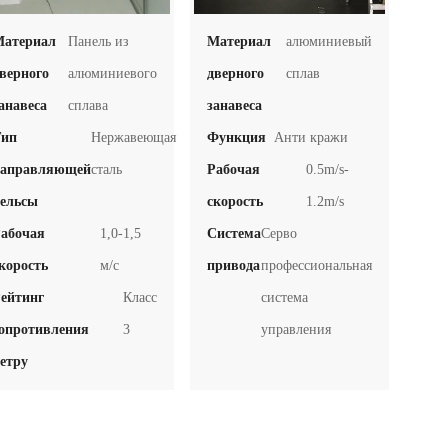
атериал
Панель из
Материал
алюминиевый
верного
алюминиевого
дверного
сплав
анавеса
сплава
занавеса
ип
Нержавеющая
Функция
Анти кражи
аправляющей
сталь
Рабочая
0.5m/s-
рельсы
скорость
1.2m/s
абочая
1,0-1,5
Система
Серво
корость
м/с
привода
профессиональная
ейтинг
Класс
система
опротивления
3
управления
ветру