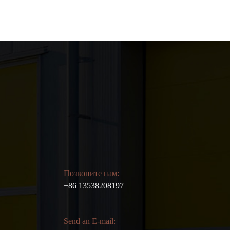
Позвоните нам:
+86 13538208197
Send an E-mail: