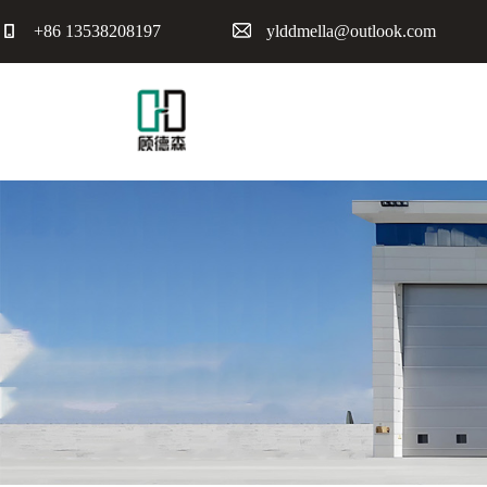
+86 13538208197
ylddmella@outlook.com