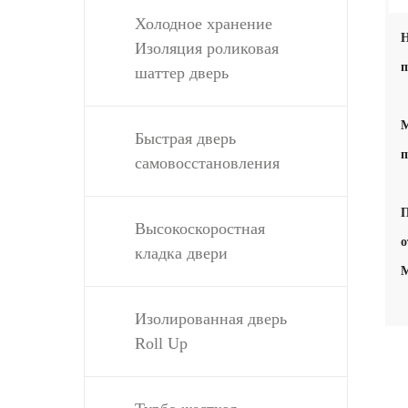
Холодное хранение
Н
Изоляция роликовая
п
шаттер дверь
М
Быстрая дверь
п
самовосстановления
П
Высокоскоростная
о
кладка двери
М
Изолированная дверь
Roll Up