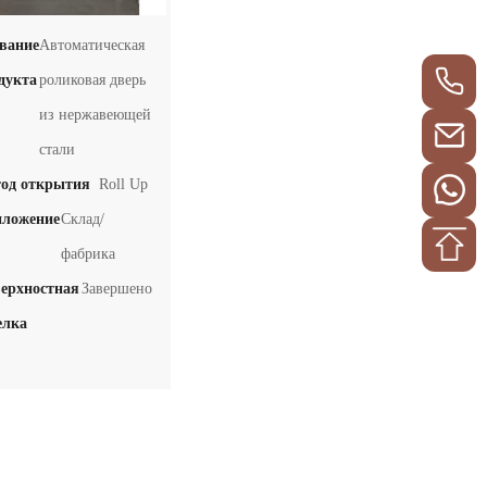
вание
Автоматическая
дукта
роликовая дверь
из нержавеющей
стали
од открытия
Roll Up
ложение
Склад/
фабрика
ерхностная
Завершено
елка