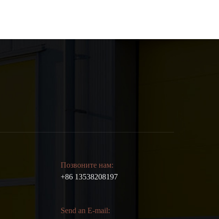
Позвоните нам:
+86 13538208197
Send an E-mail: