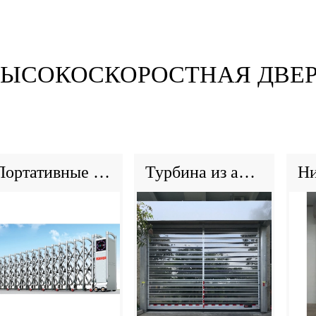
ЫСОКОСКОРОСТНАЯ ДВЕ
Портативные решения для контроля толпы: вытягаемые противоворожественные барьеры для мероприятий, школ и общественных пространств
Турбина из алюминиевого сплава жесткая быстрая дверь