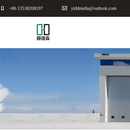
+86 13538208197
ylddmella@outlook.com