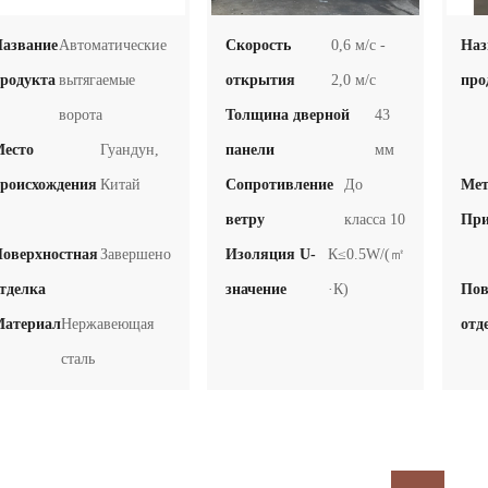
азвание
Автоматические
Скорость
0,6 м/с -
Наз
родукта
вытягаемые
открытия
2,0 м/с
про
ворота
Толщина дверной
43
есто
Гуандун,
панели
мм
роисхождения
Китай
Сопротивление
До
Мет
ветру
класса 10
При
оверхностная
Завершено
Изоляция U-
К≤0.5W/(㎡
тделка
значение
·К)
Пов
атериал
Нержавеющая
отд
сталь