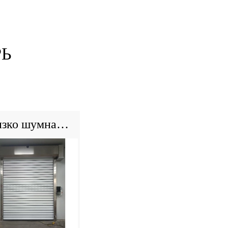
РЬ
Низко шумная алюминиевая роликовая дверь - ворота безопасности из нержавеющей стали на открытом воздухе для входа в дом