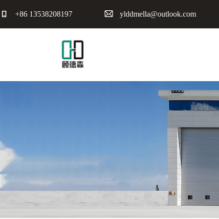
+86 13538208197
ylddmella@outlook.com