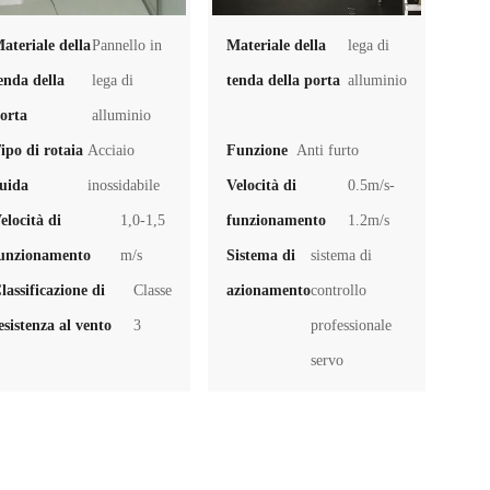
ateriale della
Pannello in
Materiale della
lega di
enda della
lega di
tenda della porta
alluminio
orta
alluminio
ipo di rotaia
Acciaio
Funzione
Anti furto
guida
inossidabile
Velocità di
0.5m/s-
elocità di
1,0-1,5
funzionamento
1.2m/s
unzionamento
m/s
Sistema di
sistema di
lassificazione di
Classe
azionamento
controllo
esistenza al vento
3
professionale
servo