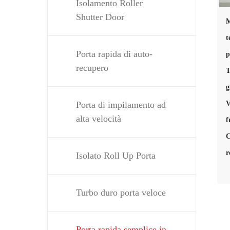
Isolamento Roller
Shutter Door
M
t
Porta rapida di auto-
p
recupero
T
V
Porta di impilamento ad
alta velocità
f
C
r
Isolato Roll Up Porta
Turbo duro porta veloce
Porta rapida semplice in