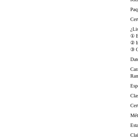
Paqu
Cer
¿Li
① E
② I
③ O
Dat
Cara
Rang
Esp
Clas
Cer
Mét
Esta
Cla