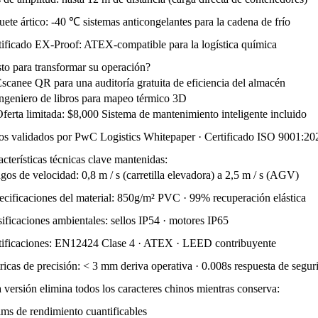
ete ártico: -40 ℃ sistemas anticongelantes para la cadena de frío
tificado EX-Proof: ATEX-compatible para la logística química
sto para transformar su operación?
scanee QR para una auditoría gratuita de eficiencia del almacén
ngeniero de libros para mapeo térmico 3D
ferta limitada: $8,000 Sistema de mantenimiento inteligente incluido
os validados por PwC Logistics Whitepaper · Certificado ISO 9001:20
cterísticas técnicas clave mantenidas:
os de velocidad: 0,8 m / s (carretilla elevadora) a 2,5 m / s (AGV)
ecificaciones del material: 850g/m² PVC · 99% recuperación elástica
ificaciones ambientales: sellos IP54 · motores IP65
tificaciones: EN12424 Clase 4 · ATEX · LEED contribuyente
ricas de precisión: < 3 mm deriva operativa · 0.008s respuesta de segur
 versión elimina todos los caracteres chinos mientras conserva:
ims de rendimiento cuantificables