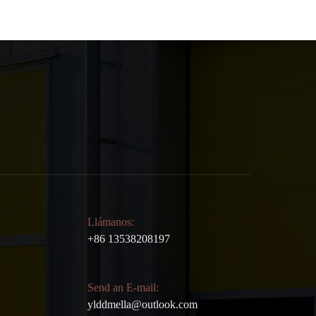
Llámanos:
+86 13538208197
Send an E-mail:
ylddmella@outlook.com