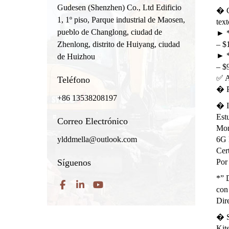
Gudesen (Shenzhen) Co., Ltd Edificio
� C
1, 1º piso, Parque industrial de Maosen,
text
pueblo de Changlong, ciudad de
► *
– $
Zhenlong, distrito de Huiyang, ciudad
► *
de Huizhou
– $
✅ A
Teléfono
� P
+86 13538208197
� I
Est
Correo Electrónico
Mon
6G 
ylddmella@outlook.com
Cer
Por
Síguenos
*” D
con
Dir
� S
Kits