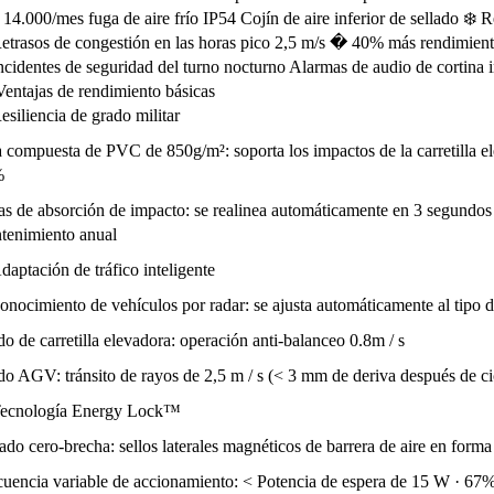
 14.000/mes fuga de aire frío IP54 Cojín de aire inferior de sellado ❄️
etrasos de congestión en las horas pico 2,5 m/s � 40% más rendimien
ncidentes de seguridad del turno nocturno Alarmas de audio de cortina 
entajas de rendimiento básicas
esiliencia de grado militar
a compuesta de PVC de 850g/m²: soporta los impactos de la carretilla 
%
tas de absorción de impacto: se realinea automáticamente en 3 segundos
tenimiento anual
daptación de tráfico inteligente
nocimiento de vehículos por radar: se ajusta automáticamente al tipo de
 de carretilla elevadora: operación anti-balanceo 0.8m / s
o AGV: tránsito de rayos de 2,5 m / s (< 3 mm de deriva después de cic
Tecnología Energy Lock™
ado cero-brecha: sellos laterales magnéticos de barrera de aire en for
cuencia variable de accionamiento: < Potencia de espera de 15 W · 67% m