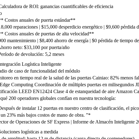
alculadora de ROI: ganancias cuantificables de eficiencia
o
* Costos anuales de puerta estándar**
18,000 reparaciones | $15,000 desperdicio energético | $9,600 pérdida 
* Costos anuales de puertas de alta velocidad**
900 mantenimiento | $8,400 ahorro de energía | $0 pérdida de tiempo de
horro neto: $33,100 por puerta/año
eríodo de devolución: 5,2 meses
ntegración Logística Inteligente
udio de caso de funcionalidad del módulo
itoreo en tiempo real de la salud de las puertas Cainiao: 82% menos fal
Edge Computing Coordinación de múltiples puertas en milisegundos 
tificación LEED EN12424 Clase 4 de estanqueidad de aire Amazon C
 qué 200 operadores globales confían en nuestra tecnología:
espués de instalar 12 puertas en nuestro centro de clasificación, el pi
 un 23% más bajos costos de mano de obra. ”*
ector de Operaciones de SF Express | Informe de Almacén Inteligente 
oluciones logísticas a medida
 de amplitud: hasta 12 m de distancia (carga directa de contenedores)