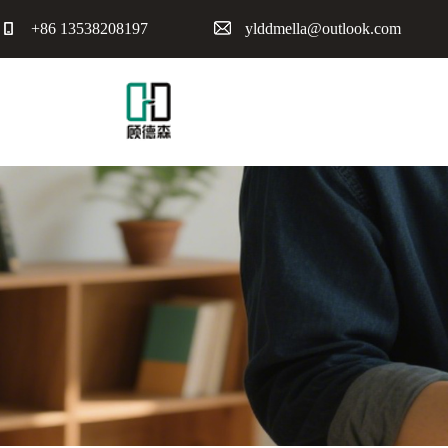
+86 13538208197
ylddmella@outlook.com