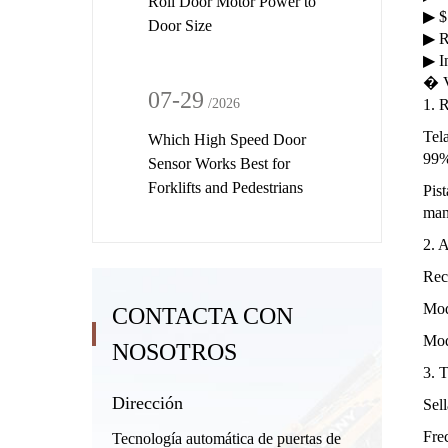
Roll Door Motor Power to
▶ $
Door Size
▶ R
▶ I
� V
07-29
1. R
/2026
Tel
Which High Speed Door
99
Sensor Works Best for
Forklifts and Pedestrians
Pis
man
2. A
Reco
Modo
CONTACTA CON
Mod
NOSOTROS
3. 
Dirección
Sell
Fre
Tecnología automática de puertas de