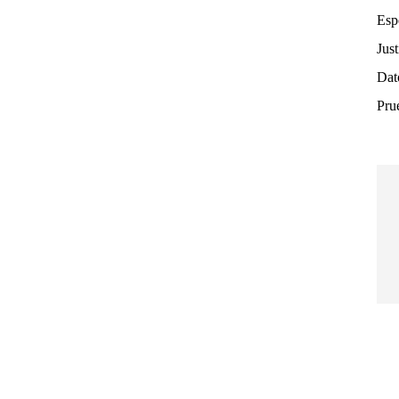
Esp
Jus
Dato
Prue