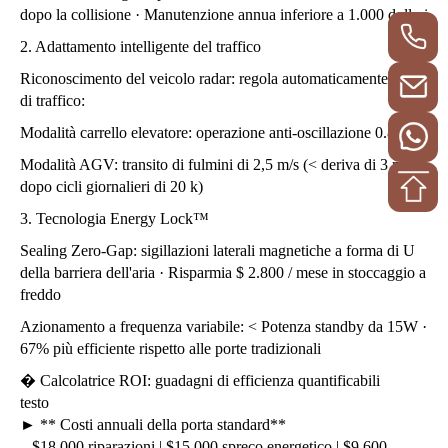
dopo la collisione · Manutenzione annua inferiore a 1.000 dollari
2. Adattamento intelligente del traffico
Riconoscimento del veicolo radar: regola automaticamente il tipo
di traffico:
Modalità carrello elevatore: operazione anti-oscillazione 0.8m / s
Modalità AGV: transito di fulmini di 2,5 m/s (< deriva di 3 mm
dopo cicli giornalieri di 20 k)
3. Tecnologia Energy Lock™
Sealing Zero-Gap: sigillazioni laterali magnetiche a forma di U
della barriera dell'aria · Risparmia $ 2.800 / mese in stoccaggio a
freddo
Azionamento a frequenza variabile: < Potenza standby da 15W ·
67% più efficiente rispetto alle porte tradizionali
� Calcolatrice ROI: guadagni di efficienza quantificabili
testo
► ** Costi annuali della porta standard**
– $18.000 riparazioni | $15.000 spreco energetico | $9.600