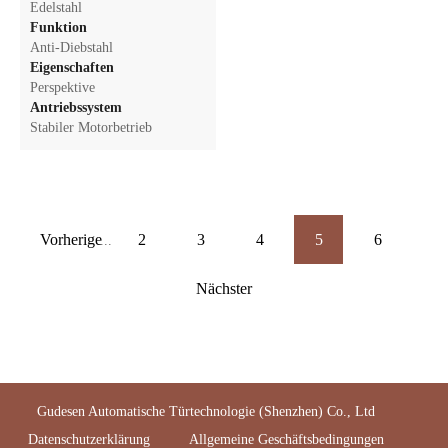
Edelstahl
Funktion
Anti-Diebstahl
Eigenschaften
Perspektive
Antriebssystem
Stabiler Motorbetrieb
Vorherige
2
3
4
5
6
...
Nächster
Gudesen Automatische Türtechnologie (Shenzhen) Co., Ltd
Datenschutzerklärung
Allgemeine Geschäftsbedingungen