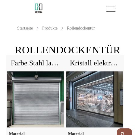
Startseite
Produkte
Rollendockentür
ROLLENDOCKENTÜR
Farbe Stahl lackierte elektrische dauerhafte Rolltür
Kristall elektrische Rollenludiertür für Modegeschäft
Material
Material