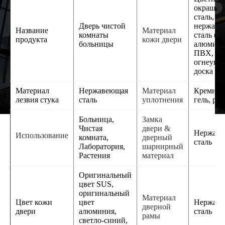
окрашен
сталь,
Дверь чистой
нержаве
Название
Материал
комнаты
сталь (S
продукта
кожи двери
больницы
алюмини
ПВХ,
огнеупо
доска и т
Материал
Нержавеющая
Материал
Кремни
лезвия стука
сталь
уплотнения
гель, ре
Больница,
Замка
Чистая
двери &
Нержав
Использование
комната,
дверный
сталь
Лаборатория,
шарнирный
Растения
материал
Оригинальный
цвет SUS,
оригинальный
Материал
Цвет кожи
цвет
Нержав
дверной
двери
алюминия,
сталь
рамы
светло-синий,