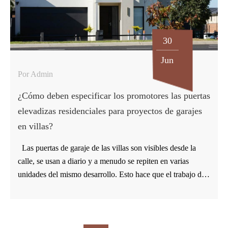
líneas de puertas industriales, pero el archivo de
especificaciones para este tipo de puerta debe elaborarse en
torno a…
30
Jun
Por Admin
¿Cómo deben especificar los promotores las puertas
elevadizas residenciales para proyectos de garajes
en villas?
Las puertas de garaje de las villas son visibles desde la
calle, se usan a diario y a menudo se repiten en varias
unidades del mismo desarrollo. Esto hace que el trabajo de
especificación sea más delicado que la compra de una sola
vivienda. Los promotores y contratistas necesitan una
puerta elevadiza residencial que se ajuste a la abertura,
combine con la fachada, funcione silenciosamente y no