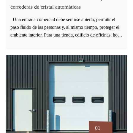
correderas de cristal automáticas
Una entrada comercial debe sentirse abierta, permitir el
paso fluido de las personas y, al mismo tiempo, proteger el
ambiente interior. Para una tienda, edificio de oficinas, hotel
o vestíbulo comercial, las puertas correderas automáticas de
vidrio suelen elegirse porque ahorran espacio de apertura y
permiten la entrada sin necesidad de usar las manos. La
puerta también forma parte de la primera impresión. El
trabajo de especificación real no se trata solo de elegir
paneles de vidrio. Los compradores deben confirmar el
tamaño de la puerta, el diseño del marco, la lógica del
sensor, la capacidad del motor, la protección de seguridad y
el ritmo de tráfico. La gama de puertas correderas
automáticas de vidrio de GUDESEN incluye opciones de
puertas correderas de vidrio de aleación de aluminio y
01
puertas correderas automáticas de vidrio templado con