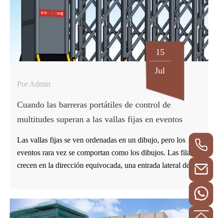
mientras el motor…
15
Jul
Por Admin
Cuando las barreras portátiles de control de
multitudes superan a las vallas fijas en eventos
Las vallas fijas se ven ordenadas en un dibujo, pero los
eventos rara vez se comportan como los dibujos. Las filas
crecen en la dirección equivocada, una entrada lateral de
repente se vuelve útil, el personal necesita abrir un carril
para el equipo, y una escuela o recinto puede necesitar el
mismo espacio de vuelta a la mañana siguiente. En ese tipo
de día, una barrera de control de multitudes puede hacer un