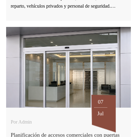
reparto, vehículos privados y personal de seguridad.
Cuando esta entrada se gestiona con puertas retráctiles
automáticas, la decisión de compra debe basarse en el
control del tráfico y la distribución del sitio, no solo en la
longitud de la puerta. Para fábricas, parques industriales,
escuelas y complejos comerciales, una puerta retráctil debe
cumplir varias funciones a la vez. Debe abrirse lo suficiente
para el paso de vehículos, retraerse en un área lateral
limitada, facilitar el control de acceso y mantener una
imagen impecable de la propiedad. Puertas telescópicas y
puertas retráctiles de acero inoxidable de GUDESEN…
07
Jul
Por Admin
Planificación de accesos comerciales con puertas