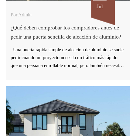
sensor para…
Jul
Por Admin
¿Qué deben comprobar los compradores antes de
pedir una puerta sencilla de aleación de aluminio?
Una puerta rápida simple de aleación de aluminio se suele
pedir cuando un proyecto necesita un tráfico más rápido
que una persiana enrollable normal, pero también necesita
una cortina más dura y protectora que una puerta de PVC
blando. Para la entrada de un almacén, una puerta trasera
comercial o un pasillo estrecho de un taller, la verdadera
pregunta no es solo si la puerta puede abrirse rápidamente.
Los compradores deben confirmar el tamaño de la abertura,
el patrón de tráfico, el método de control, los requisitos de
sellado y las condiciones exteriores antes de enviar una
solicitud de cotización final. GUDESEN ofrece varias