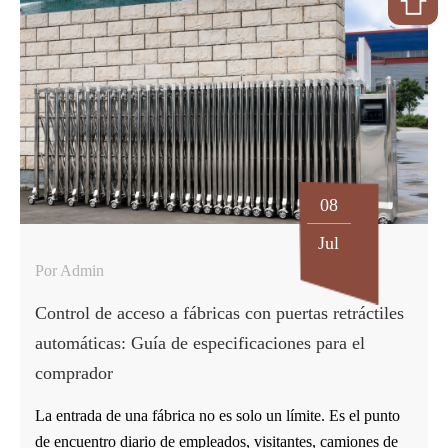
mejor trabajo que una valla fija porque se mueve con el
problema. La pregunta no es si las vallas son útiles. Lo son.
La pregunta es si el límite es lo suficientemente permanente
como para merecer una respuesta permanente. Para la guía
temporal de multitudes, una barrera portátil…
08
Jul
Por Admin
Control de acceso a fábricas con puertas retráctiles
automáticas: Guía de especificaciones para el
comprador
La entrada de una fábrica no es solo un límite. Es el punto
de encuentro diario de empleados, visitantes, camiones de