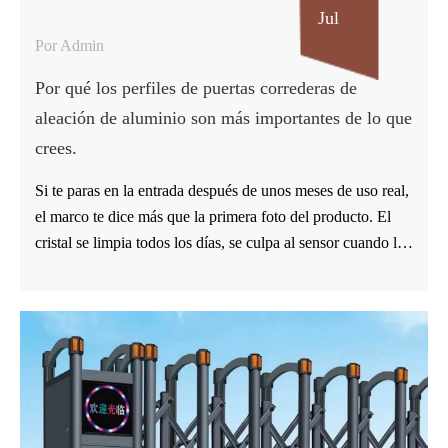
Jul
Por Admin
Por qué los perfiles de puertas correderas de
aleación de aluminio son más importantes de lo que
crees.
Si te paras en la entrada después de unos meses de uso real,
el marco te dice más que la primera foto del producto. El
cristal se limpia todos los días, se culpa al sensor cuando la
puerta se detiene y el color es lo que se menciona en las
reuniones. El perfil de aluminio de la puerta corredera es
más silencioso, pero a menudo es donde comienzan los
pequeños problemas: un borde que roza, una línea de
sombra irregular, un panel que necesita otro empujón del
instalador. Si el perfil se eligió solo porque se veía bien en
el dibujo, la entrada puede empezar a sentirse desgastada