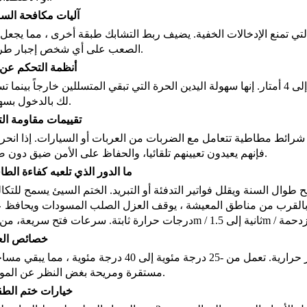
آليات مكافحة الس
لتي تمنع الإدخالات الخفية. يضيف ربط التشابك طبقة أخرى ، مما يجعل
الصعب على أي شخص إجبار طريقه.
أنظمة التحكم عن 
خذ حركة استشعار رادار يدوية عن بعد أو تلقائية تصل إلى 4 أمتار. إنها سهولة اليدين الحرة التي تبقي المتسللين خارجاً بين
لك بالدخول بسهولة.
تقييمات مقاومة التأ
و شرائط مطاطية تتعامل مع الضربات من العربات أو السيارات. إذا انحرف
فإنهم يعيدون تعيينهم تلقائيا، والحفاظ على الأمن ضيق دون ضجة.
ما الدور الذي تلعبه كفاءة الطا
وال السنة ويقلل فواتير التدفئة أو التبريد. الختم السيئ يسمح للتكا
مرآب بالقرب من مناطق المعيشة ، يوقف العزل الصلب المسودات ويحافظ 
خصائص الع
الستائر المزدوجة الطبقة مع نواة سميكة تشكل حواجز حرارية. تعمل من -25 درجة مئوية إلى 40 درجة مئوية ، م
مستقرة ومريحة بغض النظر عن الموسم.
خيارات ختم ال