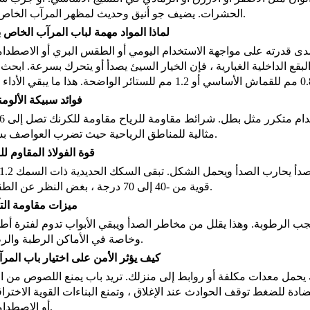
الحشرات. يضيف جو أنيق وحديث لمظهر المرآب الخاص بك.
لماذا المواد مهمة لباب المرآب الخاص 
مدى قدرته على مواجهة الاستخدام اليومي أو الطقس البري أو الاصطدا
البقع الداخلية الغبارية ، فإن الخيار السيئ يصدأ أو يتحرك بسرعة. ابحث
فوائد سبيكة الألومن
خفيفة ولكن قوية، سبيكة ا
مثالية للمناطق الرياحية حيث تضرب العواصف بشدة.
قوة الفولاذ المقاوم لل
قوية من -40 إلى 70 درجة ، بغض النظر عن الطقس.
ميزات مقاومة الت
حجب الرطوبة. وهذا يقلل من مخاطر الصدأ ويبقي الأبواب تدوم لفترة أط
وخاصة في الأماكن الرطبة والرطبة.
كيف يؤثر الأمن على اختيار باب المر
 يحمل معدات مكلفة أو روابط إلى منزلك. تريد باب يمنع اللصوص من ال
ادة للضغط توقف الحوادث عند الإغلاق ، وتمنع البناءات القوية الاخترا
أو الاصطدامات.