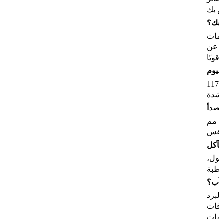
بك؟
مات
 عن
يوم
لألومنيوم تأخذ استخدام متكرر مثل بطل. شرائط مقاومة للرياح مقاومة للكرنك تصل إلى 1176pa ،
صدأ
يقدم في درجات مثل 201 # أو 304 # ، الفولاذ المقاوم للصدأ يحارب الصدأ ويحمل الشكل. تبقى السكك الحديدية ذات السمك 1.2 مم
آكل
ول،
آب؟
برد
قات