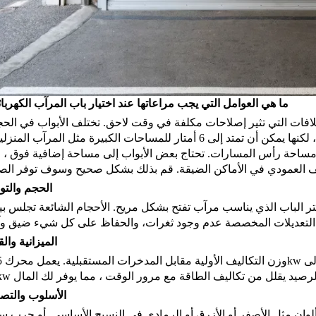
ما هي العوامل التي يجب مراعاتها عند اختيار باب المرآب الكهربا
افات التي تثير إصلاحات مكلفة في وقت لاحق. تختلف الأبواب في الحج
وغالبا ما تتراوح مساحتها من 2 إلى 4 أمتار ، لكنها يمكن أن تمتد إلى 6 أمتار للمساحات الكبيرة مثل المرآب ال
ومساحة رأس المسارات. تحتاج بعض الأبواب إلى مساحة إضافية فوق ، 
الحجم والتو
 على كل شيء ضيق وآمن.
الميزانية وال
وزن التكاليف
الأسلوب والتص
ان مثل الأصفر أو الأزرق أو الرمادي في النسيج الأساسي. أو جرب ستائر PVC الشفافة للسماح للضوء في أثنا