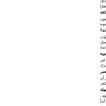
لهواء ، لذلك
اقة
بقون
نة؟
واب
 ، مثل
وية
 في
عمر
من أن
هلة
ة ،