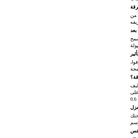
رقة
 من
بعد
ما تسمح
ثير
وا،
قة؟
ليف
على
زل
ما يبقي مساحتك
طقس