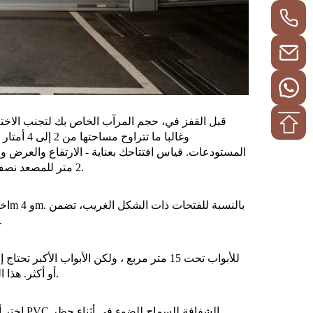
قبل القفز في، حجم المرآب الخاص بك لتجنب الاختل
المستودعات. قياس افتتاحك بعناية - الارتفاع والعرض 
2 متر للمصعد نصف العمودي في الأماكن الضيقة. قم بذلك بشكل صحيح وسوف توفر الصداع.
التعديلات المخصصة عدم وجود ثغرات، والحفاظ
1.5kw أو أكثر. هذا الرصيد يقلل من تكاليف الطاقة مع مرور الوقت ، مما يوفر لك المال.
اختر ألو