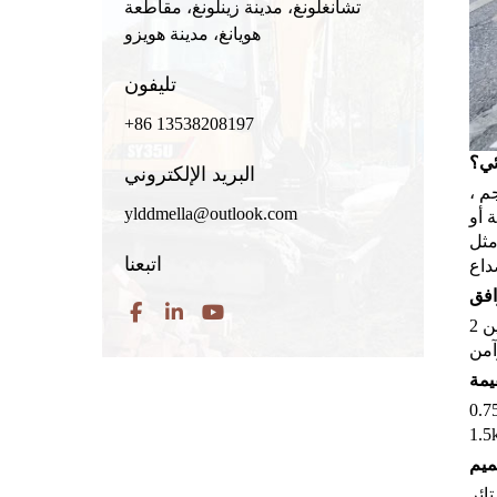
تشانغلونغ، مدينة زينلونغ، مقاطعة
هويانغ، مدينة هويزو
تليفون
+86 13538208197
ئي؟
البريد الإلكتروني
م ،
ylddmella@outlook.com
منزلية أو
مثل
اتبعنا
افق
اختر الباب الذي يناسب مرآب تفتح بشكل مريح. الأحجام الشائعة تجلس بين 2m و 4m. بالنسبة للفتحات ذات الشكل الغريب، تضمن
قيمة
 الأولية مقابل المدخرات المستقبلية. يعمل محرك 0.75kw للأبواب تحت 15 متر مربع ، ولكن الأبواب الأكبر تحتاج إلى
ميم
ء حظر