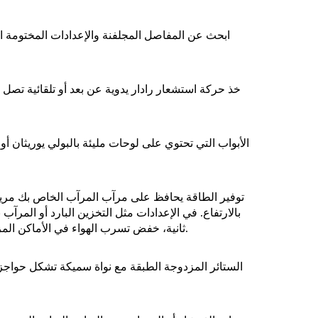
ابحث عن المفاصل المجلفنة والإعدادات المختومة ا
الأبواب التي تحتوي على لوحات مليئة بالبولي يوريثان أ
توفير الطاقة يحافظ على مرآب المرآب الخاص بك مريح ط
بالارتفاع. في الإعدادات مثل التخزين البارد أو ال
درجات حرارة ثابتة. سرعات فتح سريعة، من 0.6m / ثانية إلى 1.5m / ثانية، خفض تسرب الهواء في الأماكن المزدحمة.