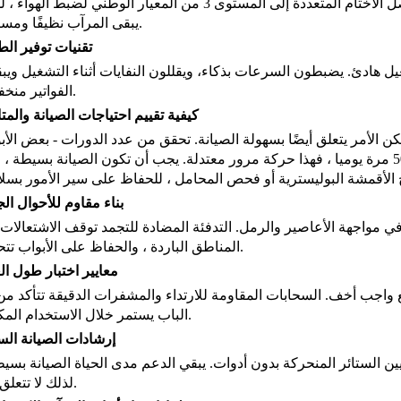
ختمات الفرشاة أو السحابة تمنع الرياح والغبار والبق. تصل الأختام المتعددة إلى المستوى 3 من المعيار الوطني لضبط ا
يبقى المرآب نظيفًا ومستقرًا.
تقنيات توفير الط
لى 80٪ من الطاقة وتشغيل هادئ. يضبطون السرعات بذكاء، ويقللون النفايات أثناء التشغيل وي
الفواتير منخفضة.
كيفية تقييم احتياجات الصيانة والمتا
الأمر يتعلق أيضًا بسهولة الصيانة. تحقق من عدد الدورات - بعض الأب
تتعامل مع أكثر من مليون فتح وإغلاق. إذا استخدمته 50 مرة يوميا ، فهذا حركة مرور معتدلة. يجب أن تكون الصيانة بسيطة
بناء مقاوم للأحوال الج
 في مواجهة الأعاصير والرمل. التدفئة المضادة للتجمد توقف الاشتعالات
المناطق الباردة ، والحفاظ على الأبواب تتحرك.
معايير اختبار طول ال
وات لاستخدام 24/7 أو 10 سنوات مع واجب أخف. السحابات المقاومة للارتداء والمشفرات الدقيقة تتأكد 
الباب يستمر خلال الاستخدام المكثف.
إرشادات الصيانة الس
ين الستائر المنحركة بدون أدوات. يبقي الدعم مدى الحياة الصيانة بسيط
لذلك لا تتعلق أبداً.