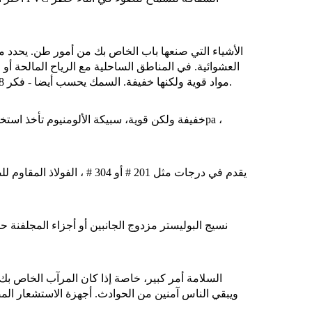
الأشياء التي صنعها باب الخاص بك من أمور طن. يحدد 
العشوائية. في المناطق الساحلية مع الرياح المالحة أو 
مواد قوية ولكنها خفيفة. السمك يحسب أيضا - فكر 0.8 مم للقماش الأساسي أو 1.2 مم للستائر الواضحة. هذا ما يبقي الأداء قويًا.
نسيج البوليستر مزدوج الجانبين أو أجزاء المجلفنة 
السلامة أمر كبير، خاصة إذا كان المرآب الخاص بك
ويبقي الناس آمنين من الحوادث. أجهزة الاستشعار المض