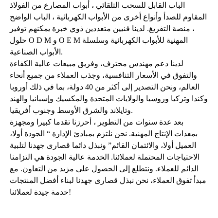
الباب القابل للسحب التلقائي ، أبواب المصارع من الفولاذ
المقاوم للصدأ وأنواع أخرى من الأبواب الكهربائية ، الباب الواضح
، منصة التفريغ. لدينا فنيين متعددين ذوي خبرة يمكنهم توفير
حلول O D M و O E M المهنية للأبواب الكهربائية وسلسلة
الأبواب الصناعية.
لدينا دعم مهندس محترف، وفريق مبيعات عالية الكفاءة
والتفوق في الأسعار التنافسية، وجذب العملاء من جميع أنحاء
العالم، ونحن التصدير إلى أكثر من 40 دولة، بما في ذلك أوروبا
وكندا وتركيا وروسيا والولايات المتحدة والمكسيك وإسبانيا والهند
وتايلاند والشرق الأوسط وجنوب أفريقيا.
بعد عدة سنوات من التطوير ، أحرزنا تقدما كبيرا ومجهزة
بمعدات الإنتاج المهنية. نحن نلتزم بمبادئ الإدارة “ الجودة أولا،
العميل أولا، والائتمان القائم” ونبذل دائما قصارى جهدنا لتلبية
الاحتياجات المحتملة لعملائنا. الخدمة عالية الجودة هي التزامنا
الدائم للعملاء. ونتطلع إلى الحصول على مزيد من التعاون. مع
مبدأ تفوق العملاء، نحن نبذل قصارى جهدنا لبناء أفضل المنتجات
خدمة جيدة لعملائنا!