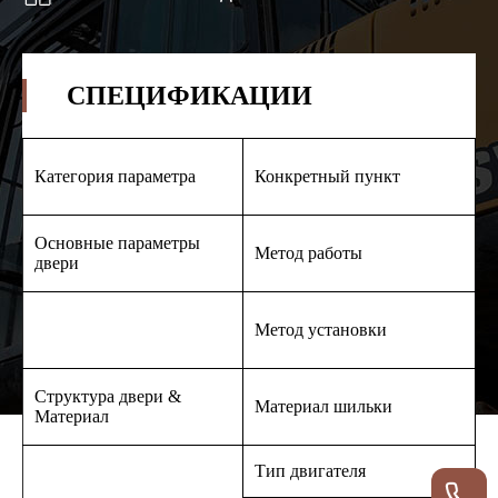
СПЕЦИФИКАЦИИ
Категория параметра
Конкретный пункт
О
Основные параметры
Э
Метод работы
двери
э
В
Метод установки
н
Структура двери &
Материал шильки
П
Материал
Тип двигателя
Т