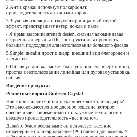
2.Анти-кража: используя полкарбонат,
производительность антикражи хороша.
3.Звуковая изоляция: воздухонепроницаемый глухой
эффект, предотвращает ветер, дождь и пыль
4.Фирма: высокий streneth desien, сильная алюминиевая
встроенная дверь для ПК, конструктивная прочность
большая, подходящая для использования большого фасада
5.Simple: дизайн прост и щедр, внешний вид благороден и
элегантен.
6.Гибкая установка, может быть установлена вверх и вниз,
простая в использовании линейная или дуговая установка,
гибкая.
Введение продукта:
Роллетные ворота Gudesen Crystal
Наша кристально чистая электрическая каточная дверь?
Это высококачественное дверное решение, которое
обеспечивает современный стиль, умные технологии и
высшую производительность - все в одном. ​
Давайте будем реальными: он использует жесткие
инженерные поликарбонатные (PC) панели для ламель. У
тебя кристально чистая атмосфера и прочность на уровне