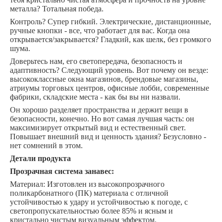
металла? Тотальная победа. ​
Контроль? Супер гибкий. Электрические, дистанционные,
ручные кнопки - все, что работает для вас. Когда она
открывается/закрывается? Гладкий, как шелк, без громкого
шума. ​
Доверьтесь нам, его светопередача, безопасность и
адаптивность? Следующий уровень. Вот почему он везде:
высококлассные окна магазинов, брендовые магазины,
атриумы торговых центров, офисные лобби, современные
фабрики, складские места - как бы вы ни назвали. ​
Он хорошо разделяет пространства и держит вещи в
безопасности, конечно. Но вот самая лучшая часть: он
максимизирует открытый вид и естественный свет.
Повышает внешний вид и ценность здания? Безусловно -
нет сомнений в этом.
Детали продукта
Прозрачная система занавес:
Материал: Изготовлен из высокопрозрачного
поликарбонатного (ПК) материала с отличной
устойчивостью к удару и устойчивостью к погоде, с
светопропускательностью более 85% и ясным и
кристально чистым визуальным эффектом.