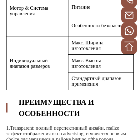
Питание
2
Мотор & Система
управления
А
Особенности безопасности
з
Макс. Ширина
П
изготовления
Индивидуальный
Макс. Высота
П
диапазон размеров
изготовления
Стандартный диапазон
Ш
применения
ПРЕИМУЩЕСТВА И
ОСОБЕННОСТИ
1.Transparent: полный перспективный дизайн, reallze
эффект отображения окна adverising, и является первым
cholce для магазинов в районе busting ofthe города.