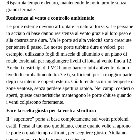
Risparmia tempo e denaro, mantenendo le porte pronte senza
grandi fermate.
Resistenza al vento e controllo ambientale
Le porte esterne devono affrontare la natura’ forza s. Le persiane
in acciaio di base danno resistenza al vento grazie al loro peso e
alla costruzione dura. Ma le porte ad alta velocità sono cresciute
per tenere il passo. Le nostre porte turbine dure e veloci, per
esempio, utilizzano fogli di miscela di alluminio e un piano di
rotaie torsionali per raggiungere livelli di lotta al vento fino a 12.
Anche i nostri tipi di PVC hanno barre o tubi antivento, dando
livelli di combattimento tra 3 e 6, sufficienti per la maggior parte
degli usi interni e coperti esterni. Ciò li rende sicuri in tempeste o
zone ventose, senza perdere apertura rapida. Nei campi costieri o
aperti, queste caratteristiche mantengono le porte chiuse quando
i venti colpiscono fortemente.
Fare la scelta giusta per la vostra struttura
Il “ superiore” porta si basa completamente sui vostri problemi
esatti. Pensa al tuo uso quotidiano, come quante volte si aprono
le porte o quale tempo affronti, per scegliere giusto. Aiutiamo
con piani per soddisfare queste esigenze.