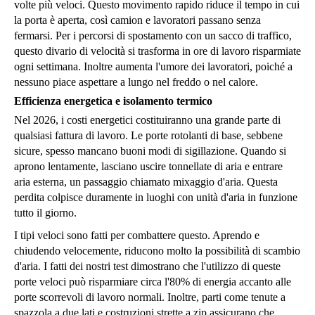
volte più veloci. Questo movimento rapido riduce il tempo in cui
la porta è aperta, così camion e lavoratori passano senza
fermarsi. Per i percorsi di spostamento con un sacco di traffico,
questo divario di velocità si trasforma in ore di lavoro risparmiate
ogni settimana. Inoltre aumenta l'umore dei lavoratori, poiché a
nessuno piace aspettare a lungo nel freddo o nel calore.
Efficienza energetica e isolamento termico
Nel 2026, i costi energetici costituiranno una grande parte di
qualsiasi fattura di lavoro. Le porte rotolanti di base, sebbene
sicure, spesso mancano buoni modi di sigillazione. Quando si
aprono lentamente, lasciano uscire tonnellate di aria e entrare
aria esterna, un passaggio chiamato mixaggio d'aria. Questa
perdita colpisce duramente in luoghi con unità d'aria in funzione
tutto il giorno.
I tipi veloci sono fatti per combattere questo. Aprendo e
chiudendo velocemente, riducono molto la possibilità di scambio
d'aria. I fatti dei nostri test dimostrano che l'utilizzo di queste
porte veloci può risparmiare circa l'80% di energia accanto alle
porte scorrevoli di lavoro normali. Inoltre, parti come tenute a
spazzola a due lati e costruzioni strette a zip assicurano che