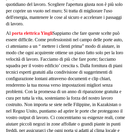
quotidiano del lavoro. Scegliere l'apertura giusta non è più solo
per coprire un vuoto nel muro; Si tratta di migliorare l'uso
dell'energia, mantenere le cose al sicuro e accelerare i passaggi
di lavoro.
Al
porta elettrica Yingli
Sappiamo che fare queste scelte può
essere difficile. Come professionisti nel campo delle porte auto,
ci atteniamo a un “ mettere i clienti prima” modo di aiutare, in
modo che ogni acquirente ottiene un piano fatto solo per la loro
velocità di lavoro. Facciamo di più che fare porte; facciamo
squadra per il vostro edificio’ crescita s. Dalla fornitura di piani
tecnici esperti gratuiti alla condivisione di suggerimenti di
configurazione lontani attraverso documenti e clip chiari,
renderemo la tua mossa verso impostazioni migliori senza
problemi. Con la promessa di un anno di riparazione gratuita e
cura per tutta la vita, sosteniamo la forza del nostro lavoro
costruito. Non importa se siete nelle Filippine, in Kazakistan o
nel Regno Unito, puntiamo ad aprire le porte che proteggono il
vostro output di lavoro. Ci concentriamo su esigenze reali, come
aiutare piccoli negozi in zone affollate o grandi piante in punti
freddi, per assicurarci che ogni porta si adatti al clima locale e