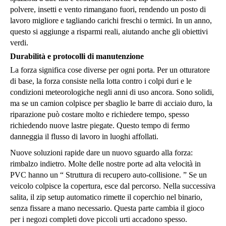
polvere, insetti e vento rimangano fuori, rendendo un posto di
lavoro migliore e tagliando carichi freschi o termici. In un anno,
questo si aggiunge a risparmi reali, aiutando anche gli obiettivi
verdi.
Durabilità e protocolli di manutenzione
La forza significa cose diverse per ogni porta. Per un otturatore
di base, la forza consiste nella lotta contro i colpi duri e le
condizioni meteorologiche negli anni di uso ancora. Sono solidi,
ma se un camion colpisce per sbaglio le barre di acciaio duro, la
riparazione può costare molto e richiedere tempo, spesso
richiedendo nuove lastre piegate. Questo tempo di fermo
danneggia il flusso di lavoro in luoghi affollati.
Nuove soluzioni rapide dare un nuovo sguardo alla forza:
rimbalzo indietro. Molte delle nostre porte ad alta velocità in
PVC hanno un “ Struttura di recupero auto-collisione. ” Se un
veicolo colpisce la copertura, esce dal percorso. Nella successiva
salita, il zip setup automatico rimette il coperchio nel binario,
senza fissare a mano necessario. Questa parte cambia il gioco
per i negozi completi dove piccoli urti accadono spesso.