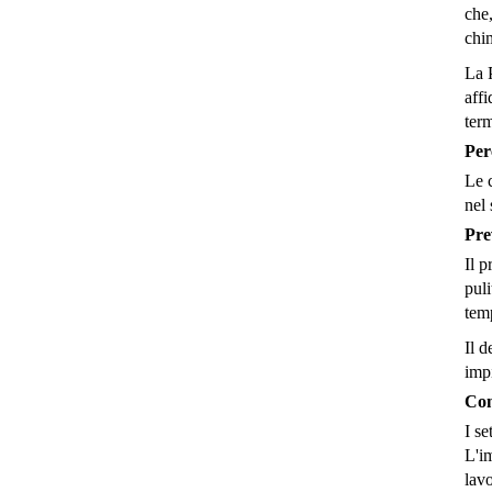
che,
chim
La P
affi
term
Per
Le 
nel 
Pre
Il p
puli
tem
Il d
impi
Con
I se
L'i
lav