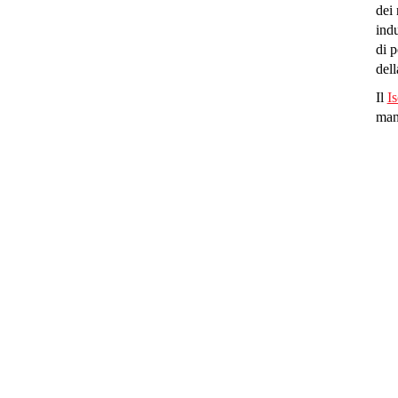
dei 
indu
di p
dell
Il
I
mant