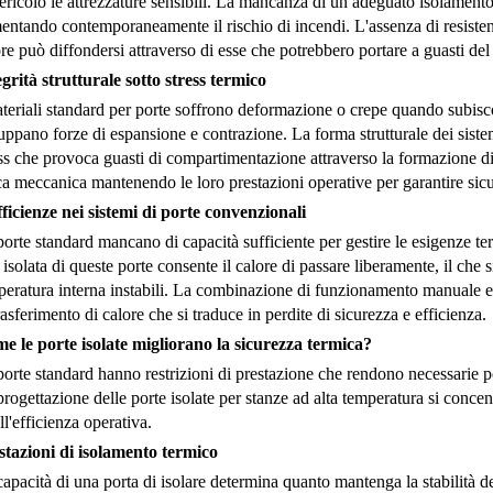
ericolo le attrezzature sensibili. La mancanza di un adeguato isolamento
ntando contemporaneamente il rischio di incendi. L'assenza di resistenza
re può diffondersi attraverso di esse che potrebbero portare a guasti del
egrità strutturale sotto stress termico
teriali standard per porte soffrono deformazione o crepe quando subisc
uppano forze di espansione e contrazione. La forma strutturale dei siste
ss che provoca guasti di compartimentazione attraverso la formazione di
ca meccanica mantenendo le loro prestazioni operative per garantire sicu
fficienze nei sistemi di porte convenzionali
orte standard mancano di capacità sufficiente per gestire le esigenze t
isolata di queste porte consente il calore di passare liberamente, il ch
peratura interna instabili. La combinazione di funzionamento manuale e
rasferimento di calore che si traduce in perdite di sicurezza e efficienza.
e le porte isolate migliorano la sicurezza termica?
orte standard hanno restrizioni di prestazione che rendono necessarie por
rogettazione delle porte isolate per stanze ad alta temperatura si concen
ll'efficienza operativa.
stazioni di isolamento termico
apacità di una porta di isolare determina quanto mantenga la stabilità d