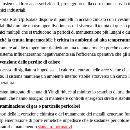
 insieme ai loro accessori zincati, proteggono dalla corrosione causata d
ici industriali.
orta Roll Up Isolata dispone di pannelli in acciaio zincato con rivesti
dabilità durante un uso operativo intenso. Il sistema di tenuta di questo p
ici multipli che si traducono in periodi di manutenzione più lunghi e du
ché la tenuta impermeabile è critica in ambienti ad alta temperatu
camere ad alte temperature richiedono una tenuta ermetica perché consen
sistema influenzeranno negativamente sia l'efficienza operativa che gli s
venzione delle perdite di calore
rocesso di sigillatura impedisce al calore di entrare nelle aree vicine che
te. Il sistema mantiene un ambiente interno stabile attraverso un cari
peratura.
esign integrato di tenuta di Yingli riduce al minimo lo scambio di aria d
anti che hanno bisogno di mantenere controlli energetici stretti e stabili
taminazione di gas o particelle pericolosi
ttori della lavorazione chimica e del trattamento dei metalli generano fum
mplementazione di porte ermetiche impedisce che le sostanze pericolose 
oratori e mantenendo
standard normativi
.