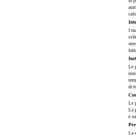
in p
aume
calo
Int
I ma
svil
stre
fati
Ine
Le p
non 
tem
di t
Com
Le p
La p
e su
Pre
La c