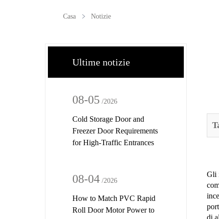
Casa
Notizie
Ultime notizie
08-05
/2026
Cold Storage Door and
T
Freezer Door Requirements
for High-Traffic Entrances
Gli 
08-04
/2026
comb
ince
How to Match PVC Rapid
port
Roll Door Motor Power to
di a