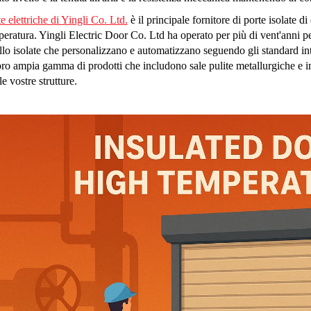
e elettriche di Yingli Co. Ltd.
è il principale fornitore di porte isolate di
eratura. Yingli Electric Door Co. Ltd ha operato per più di vent'anni per
llo isolate che personalizzano e automatizzano seguendo gli standard int
oro ampia gamma di prodotti che includono sale pulite metallurgiche e im
le vostre strutture.