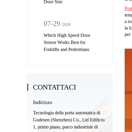
Door Size
Port
temp
a ru
07-29
/2026
la l
per 
Which High Speed Door
Sensor Works Best for
Forklifts and Pedestrians
CONTATTACI
Indirizzo
Tecnologia della porta automatica di
Gudesen (Shenzhen) Co., Ltd Edificio
1, primo piano, parco industriale di