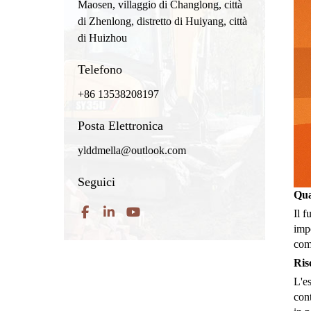
Maosen, villaggio di Changlong, città
di Zhenlong, distretto di Huiyang, città
di Huizhou
Telefono
+86 13538208197
Posta Elettronica
ylddmella@outlook.com
Seguici
Qua
Il f
impo
comp
Risc
L'es
cont