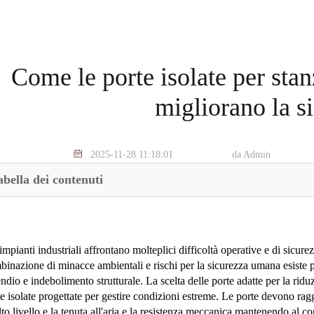
Come le porte isolate per stan
migliorano la s
2025-11-28 11:18:01
da Admin
abella dei contenuti
impianti industriali affrontano molteplici difficoltà operative e di sicur
inazione di minacce ambientali e rischi per la sicurezza umana esiste pe
ndio e indebolimento strutturale. La scelta delle porte adatte per la ridu
e isolate progettate per gestire condizioni estreme. Le porte devono rag
lto livello e la tenuta all'aria e la resistenza meccanica mantenendo al c