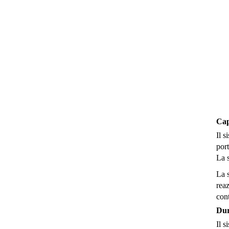
Cap
Il s
port
La s
La s
reaz
cont
Dur
Il s