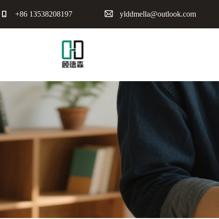
+86 13538208197
ylddmella@outlook.com