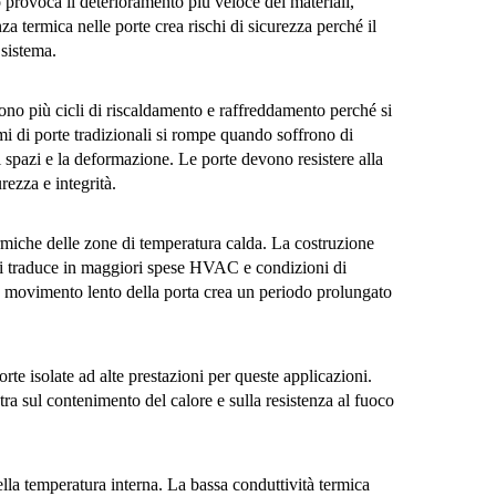
 provoca il deterioramento più veloce dei materiali,
 termica nelle porte crea rischi di sicurezza perché il
 sistema.
ono più cicli di riscaldamento e raffreddamento perché si
mi di porte tradizionali si rompe quando soffrono di
 spazi e la deformazione. Le porte devono resistere alla
rezza e integrità.
ermiche delle zone di temperatura calda. La costruzione
e si traduce in maggiori spese HVAC e condizioni di
 movimento lento della porta crea un periodo prolungato
te isolate ad alte prestazioni per queste applicazioni.
tra sul contenimento del calore e sulla resistenza al fuoco
ella temperatura interna. La bassa conduttività termica