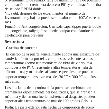
3. Rendimiento de sellado: rally de aluminio, rally de polímero,
combinación de cremallera de acero P01 y combinación de tira
de sellado EPDM doble
Vida útil: después de los experimentos, el número de
levantamiento y bajada puede ser tan alto como 100W veces o
más.
Función 5.Ant-congelación: Una sola capa zlpper puerta doble
anticongelante, rally guía se puede equipar con alambre de
calefacción para prevenir;
S
estructura
Cortina de puerta:
El cuerpo de la puerta generalmente adopta una estructura de
sándwich formada por telas compuestas resistentes a altas
temperaturas (como tela recubierta de fibra de vidrio, tela
compuesta de PVC resistente a altas temperaturas, tela de
silicona, etc.) y materiales aislantes especiales que pueden
soportar temperaturas extremas de -30 ℃ ~ 300 ℃ o incluso
más altas.
Los dos lados de la cortina de la puerta se combinan con
cremalleras especialmente personalizadas, que se prensan a
máquina y tienen una fuerte resistencia al desgaste, pueden
soportar altas temperaturas de más de 100 grados Celsius.
Pista:
La pista exterior está hecha de compresión de acero