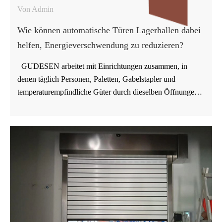
Von Admin
Wie können automatische Türen Lagerhallen dabei
helfen, Energieverschwendung zu reduzieren?
GUDESEN arbeitet mit Einrichtungen zusammen, in
denen täglich Personen, Paletten, Gabelstapler und
temperaturempfindliche Güter durch dieselben Öffnungen
bewegt werden. In solchen Lagern entsteht
Energieverschwendung selten durch einen einzelnen,
gravierenden Fehler. Sie resultiert meist aus kleinen,
wiederholten Gewohnheiten: eine Tür, die offen steht,
während ein Gabelstapler wartet, eine undichte Dichtung an
der Führungsschiene oder eine automatische Tür, die sich
weiter öffnet, als der Verkehrsfluss tatsächlich erfordert. Für
Käufer, die Lagertore vergleichen, ist die entscheidende
Frage nicht nur, ob sich die Tür öffnen lässt. Sie ist
vielmehr, ob sie dazu beiträgt, den Lufteintritt zu