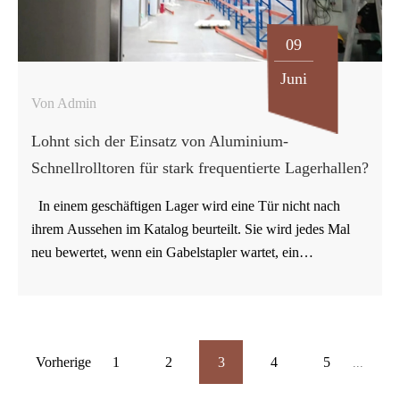
kontrollieren und gleichzeitig den Warenfluss im Lager
09
aufrechtzuerhalten.
Juni
Von Admin
Lohnt sich der Einsatz von Aluminium-
Schnellrolltoren für stark frequentierte Lagerhallen?
In einem geschäftigen Lager wird eine Tür nicht nach
ihrem Aussehen im Katalog beurteilt. Sie wird jedes Mal
neu bewertet, wenn ein Gabelstapler wartet, ein
Vorgesetzter nachfragt, warum die Öffnung blockiert ist,
und das Wartungsteam ein beschädigtes Paneel reparieren
muss. Deshalb fragen sich Käufer oft, ob sich der
anfängliche Planungsaufwand für Aluminium-
Vorherige
1
2
3
4
5
...
Schnelllauftore lohnt. Für viele Betriebe hängt die Antwort
von der Verkehrsdichte, dem verfügbaren Platz, der