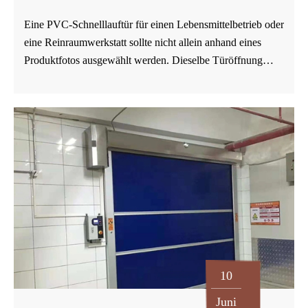
Eine PVC-Schnelllauftür für einen Lebensmittelbetrieb oder
eine Reinraumwerkstatt sollte nicht allein anhand eines
Produktfotos ausgewählt werden. Dieselbe Türöffnung
kann Personalbewegungen, den Transport von Zutaten, den
Warentransport, die Zufahrt für Gabelstapler,
Temperaturtrennung, Staubkontrolle oder die regelmäßige
Reinigung ermöglichen. Wenn in der Angebotsanfrage
lediglich „Tor für Lebensmittelwerkstätten“ steht, versteht
der Lieferant zwar möglicherweise die Produktkategorie,
übersieht aber die Betriebsbedingungen, die die
Konfiguration bestimmen. Dieser Artikel behandelt die
PVC-Schnelllauftür als Projektkomponente und nicht als
allgemeines Nutzenthema. Ziel ist es, Einkäufern zu helfen,
klarere Standortinformationen zu sammeln, bevor sie
10
GUDESEN oder einen anderen Lieferanten kontaktieren…
Juni