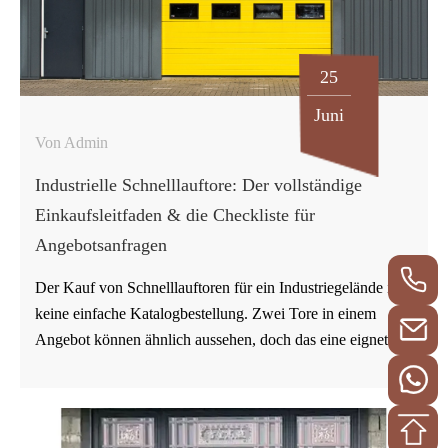
Wartungsfläche nach der Installation für das Tor geeignet?
Schnelllauftore in Lagerhallen können die Effizienz
25
verbessern…
Juni
Von Admin
Industrielle Schnelllauftore: Der vollständige
Einkaufsleitfaden & die Checkliste für
Angebotsanfragen
Der Kauf von Schnelllauftoren für ein Industriegelände ist
keine einfache Katalogbestellung. Zwei Tore in einem
Angebot können ähnlich aussehen, doch das eine eignet
sich möglicherweise für einen sauberen
Produktionskorridor, während das andere für eine stark
frequentierte Gabelstaplerzufahrt benötigt wird. Die
Angebotsanfrage muss die Gegebenheiten des Standorts