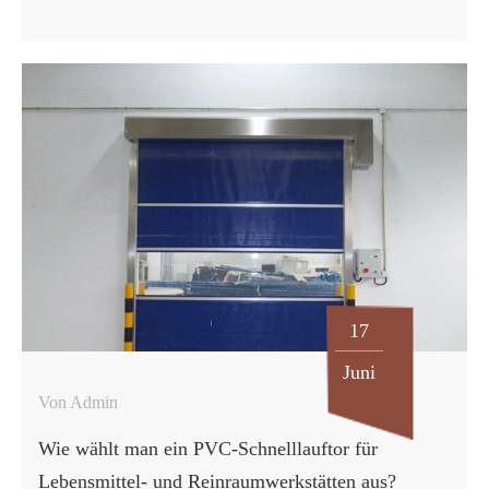
standhalten. Gabelstapler, Hubwagen, Transportwagen und
die Bewegungen des Personals können herkömmliche
Industrietore stark beanspruchen. GUDESEN bietet
Schnelllauftore und Industrietorlösungen für Fabriken,
Lagerhallen, Logistikdurchgänge, Reinräume und andere
Gewerbebetriebe. Dieser Tortyp ist besonders dort von
Vorteil, wo häufiges Öffnen und versehentliches Berühren
des Torblatts ein realistisches Problem darstellen. Der Wert
des Tores liegt nicht nur im Markennamen. Er ergibt sich
aus der optimalen Abstimmung von Rückstellmechanismus,
Führungssystem, Sicherheitsvorrichtungen, Steuerung und
17
Wartungsplan auf die jeweiligen Gegebenheiten vor Ort.
Für Käufer, die … planen …
Juni
Von Admin
Wie wählt man ein PVC-Schnelllauftor für
Lebensmittel- und Reinraumwerkstätten aus?