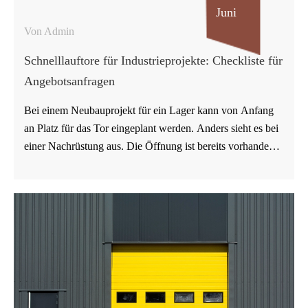
Juni
Von Admin
Schnelllauftore für Industrieprojekte: Checkliste für
Angebotsanfragen
Bei einem Neubauprojekt für ein Lager kann von Anfang
an Platz für das Tor eingeplant werden. Anders sieht es bei
einer Nachrüstung aus. Die Öffnung ist bereits vorhanden.
Die Wand ist möglicherweise nicht eben. Die
Stromversorgung befindet sich eventuell auf der falschen
Seite. Die Staplerwege sind möglicherweise durch alte
Gewohnheiten geprägt. Deshalb erfordert die Installation
eines Schnelllauftors in einem bestehenden Lager oft mehr
Vorarbeit, als Käufer zunächst erwarten. Bei einem
nachgerüsteten Lagertor lautet die Hauptfrage nicht nur:
„Welches Tor passt zu dieser Größe?“, sondern auch: Sind
Gebäude, Verkehrswege, Sensoranordnung und