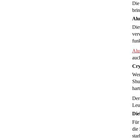
Die
brin
Alu
Die
ver
fun
Alu
auc
Cry
Wenn
Shu
hart
Der
Leu
Die
Für
die 
sta