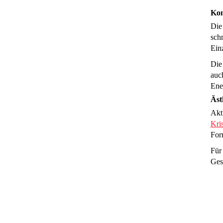
Kom
Die
schn
Ein
Die 
auc
Ener
Äst
Akt
Kris
For
Für
Ges