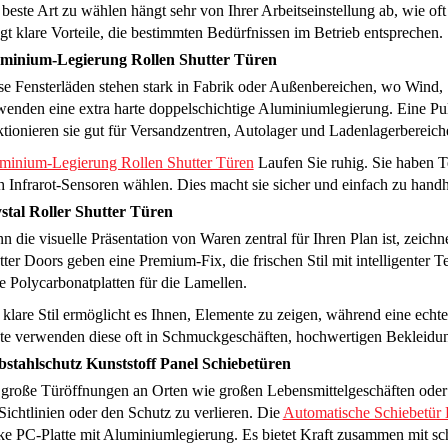
 beste Art zu wählen hängt sehr von Ihrer Arbeitseinstellung ab, wie o
gt klare Vorteile, die bestimmten Bedürfnissen im Betrieb entsprechen.
minium-Legierung Rollen Shutter Türen
se Fensterläden stehen stark in Fabrik oder Außenbereichen, wo Wind
wenden eine extra harte doppelschichtige Aluminiumlegierung. Eine Pu
ktionieren sie gut für Versandzentren, Autolager und Ladenlagerbereich
minium-Legierung Rollen Shutter Türen
Laufen Sie ruhig. Sie haben T
h Infrarot-Sensoren wählen. Dies macht sie sicher und einfach zu hand
stal Roller Shutter Türen
 die visuelle Präsentation von Waren zentral für Ihren Plan ist, zeichne
tter Doors geben eine Premium-Fix, die frischen Stil mit intelligenter 
e Polycarbonatplatten für die Lamellen.
 klare Stil ermöglicht es Ihnen, Elemente zu zeigen, während eine echte
te verwenden diese oft in Schmuckgeschäften, hochwertigen Bekleidu
bstahlschutz Kunststoff Panel Schiebetüren
 große Türöffnungen an Orten wie großen Lebensmittelgeschäften oder 
Sichtlinien oder den Schutz zu verlieren. Die
Automatische Schiebetür 
rke PC-Platte mit Aluminiumlegierung. Es bietet Kraft zusammen mit 