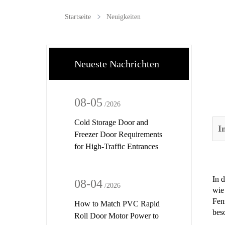
Startseite
Neuigkeiten
Neueste Nachrichten
08-05
/2026
Cold Storage Door and
I
Freezer Door Requirements
for High-Traffic Entrances
In 
08-04
/2026
wie 
Fens
How to Match PVC Rapid
beso
Roll Door Motor Power to