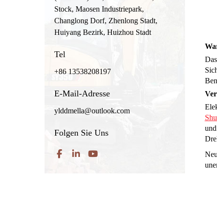
Stock, Maosen Industriepark,
Changlong Dorf, Zhenlong Stadt,
Huiyang Bezirk, Huizhou Stadt
War
Tel
Das
Sich
+86 13538208197
Benu
E-Mail-Adresse
Ver
Ele
ylddmella@outlook.com
Shu
und
Folgen Sie Uns
Dre
Neu
uner