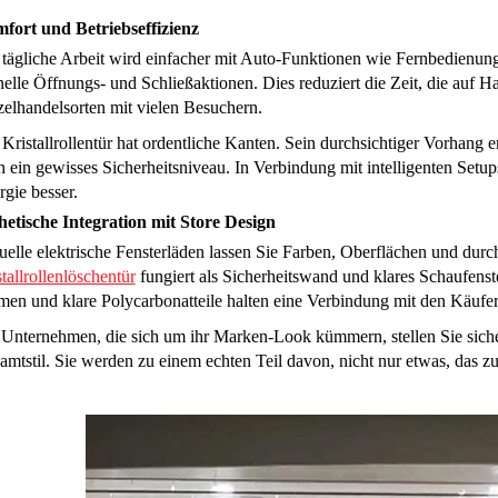
fort und Betriebseffizienz
 tägliche Arbeit wird einfacher mit Auto-Funktionen wie Fernbedienu
elle Öffnungs- und Schließaktionen. Dies reduziert die Zeit, die auf Ha
zelhandelsorten mit vielen Besuchern.
Kristallrollentür hat ordentliche Kanten. Sein durchsichtiger Vorhang 
h ein gewisses Sicherheitsniveau. In Verbindung mit intelligenten Setup
gie besser.
hetische Integration mit Store Design
uelle elektrische Fensterläden lassen Sie Farben, Oberflächen und dur
tallrollenlöschentür
fungiert als Sicherheitswand und klares Schaufenste
men und klare Polycarbonatteile halten eine Verbindung mit den Käufer
 Unternehmen, die sich um ihr Marken-Look kümmern, stellen Sie sicher
amtstil. Sie werden zu einem echten Teil davon, nicht nur etwas, das z