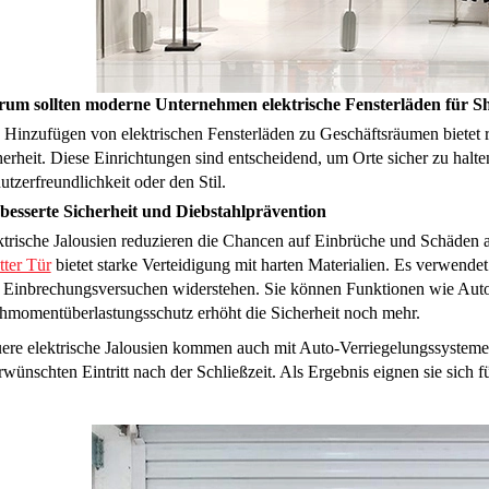
um sollten moderne Unternehmen elektrische Fensterläden für Sh
 Hinzufügen von elektrischen Fensterläden zu Geschäftsräumen bietet r
erheit. Diese Einrichtungen sind entscheidend, um Orte sicher zu halten.
tzerfreundlichkeit oder den Stil.
besserte Sicherheit und Diebstahlprävention
ktrische Jalousien reduzieren die Chancen auf Einbrüche und Schäden 
tter Tür
bietet starke Verteidigung mit harten Materialien. Es verwende
 Einbrechungsversuchen widerstehen. Sie können Funktionen wie Auto
hmomentüberlastungsschutz erhöht die Sicherheit noch mehr.
ere elektrische Jalousien kommen auch mit Auto-Verriegelungssysteme
wünschten Eintritt nach der Schließzeit. Als Ergebnis eignen sie sich fü