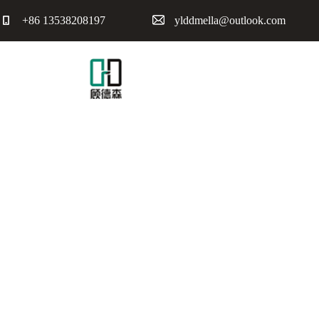
+86 13538208197
ylddmella@outlook.com