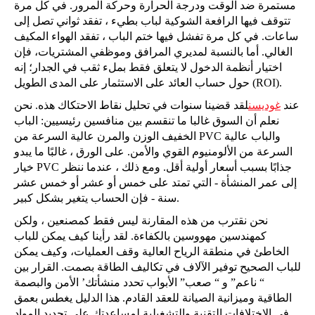
مستمرة ضد الوقت ودرجة الحرارة وحركة المرور. في كل مرة
تتوقف فيها الرافعة الشوكية لباب بطيء ، تفقد ثواني تصل إلى
ساعات. في كل مرة تفشل فيها ختم الباب ، تفقد الهواء المكيف
الغالي. أما بالنسبة لمديري المرافق وموظفي المشتريات، فإن
اختيار أنظمة الدخول لا يتعلق فقط بملء ثقب في الجدار؛ إنه
حول حساب العائد على الاستثمار على المدى الطويل (ROI).
عند
غوديسن
لقد قضينا سنوات في تحليل نقاط الاحتكاك هذه. نحن
نعلم أن السوق غالبا ما تنقسم بين منافسين رئيسيين: الباب
الخفيف الوزن والمرن عالية السرعة من PVC والباب عالية
السرعة من الألومنيوم القوي والأمن. على الورق ، غالبًا ما يبدو
خيار PVC جذابًا بسبب أسعار أولية أقل. ومع ذلك ، عندما ننظر
إلى عمر المنشأة - التي تمتد على خمس أو عشر أو خمس عشر
سنة - فإن الحساب يتغير بشكل كبير.
نحن نقترب من هذه المقارنة ليس فقط كمصنعين ، ولكن
كمهندسين مهووسين بالكفاءة. لقد رأينا كيف يمكن للباب
الخاطئ في منطقة الرياح العالية وقف العمليات، وكيف يمكن
للباب الصحيح توفير الآلاف في تكاليف الطاقة بصمت. القرار بين
“ ناعم” و “ صعب” الأبواب تحدد منشأتك’ الأمن والبصمة
الطاقية وميزانية الصيانة للعقد القادم. هذا الدليل يغطس بعمق
في الاختلافات التقنية والتشغيلية لمساعدتك على تحديد المواد