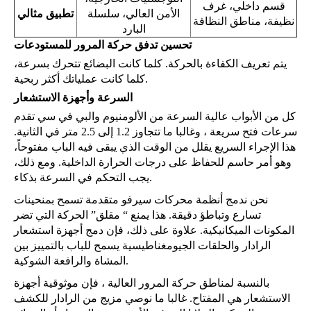
قسم داخلي، غرف
الأمن العالي، سلسلة
تطبيق مثالي
نظيفة، مناطق النظافة
البارد
تحسين تدفق حركة المرور للمستودعات
يتم تعريف الكفاءة بالحركة. كلما كانت البضائع تتحرك بسرعة،
كلما كانت عملياتك أكثر ربحية.
السرعة وأجهزة الاستشعار
كل من الأبواب عالية السرعة من الألومنيوم والبي في سي تقدم
سرعات فتح سريعة ، وغالبا ما تتجاوز 1.2 إلى 2.5 متر في الثانية.
هذا الإجراء السريع يقلل من الوقت الذي يبقى فيه الباب مفتوحاً،
وهو أمر حاسم للحفاظ على درجات الحرارة الداخلية. ومع ذلك،
يجب التحكم في السرعة بذكاء.
نحن ندمج أنظمة محركات سيرفو متقدمة تسمح بمنحينات
تسارع وتباطؤ دقيقة. هذا يمنع “ مقلق” الحركة التي تضر
المكونات الميكانيكية. علاوة على ذلك، فإن دمج أجهزة استشعار
الرادار والحلقات الجيومغناطيسية يسمح للباب بالتمييز بين
المشاة والرافعة الشوكية.
بالنسبة لمناطق حركة المرور العالية ، فإن موثوقية أجهزة
الاستشعار هي المفتاح. غالبا ما نوصي مزيج من الرادار للكشف