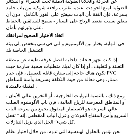
عن الحركة والخلايا الضوئية الأمنية تحت الحمراء أو الستائر
الضوئية لمنع الحوادث. عندما تقترب رافعة شوكية من باب جامد
بسرعة، فإن الثقة بأن الباب سيفتح على الفور بالكامل - دون أن
يتعلق بسبب ضغط الرياح على الستار - تسمح للسائقين بالحفاظ
على وتيرتهم بأمان.
اتخاذ الاختيار الصحيح لمرافقك
في النهاية، يختار بين الألومنيوم والبي في سي ينخفض إلى بيئة
التشغيل الخاصة بك.
إذا كنت تجهز فتحات داخلية لفصل غرفة نظيفة عن منطقة
التعبئة والتغليف ، أو إذا كان لديك متطلبات صحية صارمة حيث
تكون هناك حاجة إلى ستارة قابلة للغسيل ، فإن خيار PVC
ممتاز. وهي فعالة من حيث التكلفة وسريعة وآمنة للمناطق
المثقلة بالمشاة.
ومع ذلك ، بالنسبة للبوابات الخارجية ، أو التخزين عالي الأمان ،
أو المناطق المعرضة للرياح العالية ، فإن باب الألومنيوم الصلب
عالي السرعة هو الاستثمار المتفوق. يجمع بين سرعة الباب
السريع وأمن المفتاح الفولاذي وعزل الباب المقطعي. إنه “ تفعل
كل شيء” الحل الذي يزيل التنازلات.
نحن نؤمن بالحلول الهندسية التي تدوم. من خلال اختيار نظام