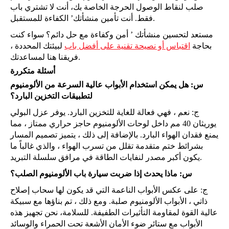
صلب لنقاط الوصول الحرجة الخاصة بك، أنت لا تشتري باب
فقط. أنت تأمين منشأتك’ الكفاءة للمستقبل.
مستعد لتحسين منشأتك ’ أمن وكفاءة مع حل دائم؟ سواء كنت
بحاجة
اقتباس أو نصيحة تقنية على أفضل باب
لبيئتك المحددة ،
فريقنا هنا لمساعدتك.
أسئلة متكررة
س: هل يمكن استخدام الأبواب عالية السرعة من الألومنيوم
لتطبيقات التخزين البارد؟
ج: نعم ، فهي فعالة للغاية للتخزين البارد. يوفر عزل البولي
يوريثان 40 مم داخل لوحات الألومنيوم حاجز حراري ممتاز ، مما
يمنع فقدان الهواء البارد. بالإضافة إلى ذلك ، يتميز تصميم المسار
بشرائط ختم متقدمة تقلل من تسرب الهواء ، والذي غالباً ما
يكون أكبر مصدر لنفايات الطاقة في مرافق سلسلة التبريد.
س: ماذا يحدث إذا ضربت سيارة باب الألومنيوم الصلب؟
ج: على عكس الأبواب الناعمة التي قد يكون لها سحاب إصلاح
ذاتي ، الأبواب الألومنيوم صلبة. ومع ذلك ، تم بناؤها مع سبيكة
عالية القوة لمقاومة التأثيرات الطفيفة. للسلامة، نحن تجهيز هذه
الأبواب مع ستائر ضوء الأمان الأشعة تحت الحمراء والوسائد