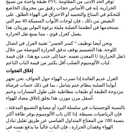
طبقة واحدة من نسيج PVC توفر الحد الأدنى من المقاومة
الحرارية. إنه في الأساس حجاب رقيق بين مخزونك الخاضع
للتحكم في المناخ والتجميد أو الاحتراق في الهواء الطلق. على
النقيض من ذلك ، فإن لوحات الأبواب السميكة 40 مم التي
نستخدمها في أنظمتنا الصلبة مليئة برغوة البولي يوريثان. هذا
يعمل كعزل قوي ، مما يمنع نقل الحرارة.
ونحن أيضا توظيف “ كسر الجسر” تقنية العزل في اتصال
اللوحة. هذا التصميم يوقف تدفق الحرارة الموصلة من خلال
المعدن نفسه. جنبا إلى جنب مع هذا ، فإن قيمة U (نقل الحرارة)
لباب الألومنيوم الصلب أقل بكثير من قيمة الباب الناعم.
إغلاق الفجوات
العزل عديم الفائدة إذا تسرب الهواء حول الحواف. نحن نجهز
أبوابنا الصلبة بنظام ختم شامل ، بما في ذلك ختمات فرشاة
مزدوجة الطبقة أو طبقات مطاطية على طول المسارات وختم
أسفل مرن موزن. هذا يخلق إغلاق مضاد للهواء.
بالنسبة للوجستيات في سلسلة البرد أو مصانع التصنيع المدفئة ،
فإن الرياضيات بسيطة. إذا كان باب الألومنيوم يوفر طاقة أكثر
بنسبة 80٪ من المفتاح المتداول القياسي عن طريق تقليل تبادل
الهواء وفقدان الحرارة ، فإن الباب غالباً ما يدفع نفسه في