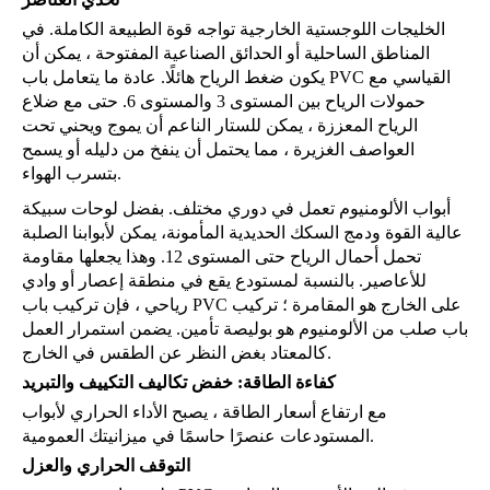
الخليجات اللوجستية الخارجية تواجه قوة الطبيعة الكاملة. في
المناطق الساحلية أو الحدائق الصناعية المفتوحة ، يمكن أن
يكون ضغط الرياح هائلًا. عادة ما يتعامل باب PVC القياسي مع
حمولات الرياح بين المستوى 3 والمستوى 6. حتى مع ضلاع
الرياح المعززة ، يمكن للستار الناعم أن يموج ويحني تحت
العواصف الغزيرة ، مما يحتمل أن ينفخ من دليله أو يسمح
بتسرب الهواء.
أبواب الألومنيوم تعمل في دوري مختلف. بفضل لوحات سبيكة
عالية القوة ودمج السكك الحديدية المأمونة، يمكن لأبوابنا الصلبة
تحمل أحمال الرياح حتى المستوى 12. وهذا يجعلها مقاومة
للأعاصير. بالنسبة لمستودع يقع في منطقة إعصار أو وادي
رياحي ، فإن تركيب باب PVC على الخارج هو المقامرة ؛ تركيب
باب صلب من الألومنيوم هو بوليصة تأمين. يضمن استمرار العمل
كالمعتاد بغض النظر عن الطقس في الخارج.
كفاءة الطاقة: خفض تكاليف التكييف والتبريد
مع ارتفاع أسعار الطاقة ، يصبح الأداء الحراري لأبواب
المستودعات عنصرًا حاسمًا في ميزانيتك العمومية.
التوقف الحراري والعزل