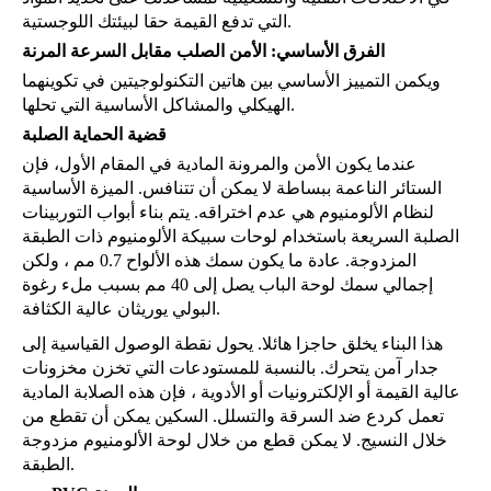
التي تدفع القيمة حقا لبيئتك اللوجستية.
الفرق الأساسي: الأمن الصلب مقابل السرعة المرنة
ويكمن التمييز الأساسي بين هاتين التكنولوجيتين في تكوينهما
الهيكلي والمشاكل الأساسية التي تحلها.
قضية الحماية الصلبة
عندما يكون الأمن والمرونة المادية في المقام الأول، فإن
الستائر الناعمة ببساطة لا يمكن أن تتنافس. الميزة الأساسية
لنظام الألومنيوم هي عدم اختراقه. يتم بناء أبواب التوربينات
الصلبة السريعة باستخدام لوحات سبيكة الألومنيوم ذات الطبقة
المزدوجة. عادة ما يكون سمك هذه الألواح 0.7 مم ، ولكن
إجمالي سمك لوحة الباب يصل إلى 40 مم بسبب ملء رغوة
البولي يوريثان عالية الكثافة.
هذا البناء يخلق حاجزا هائلا. يحول نقطة الوصول القياسية إلى
جدار آمن يتحرك. بالنسبة للمستودعات التي تخزن مخزونات
عالية القيمة أو الإلكترونيات أو الأدوية ، فإن هذه الصلابة المادية
تعمل كردع ضد السرقة والتسلل. السكين يمكن أن تقطع من
خلال النسيج. لا يمكن قطع من خلال لوحة الألومنيوم مزدوجة
الطبقة.