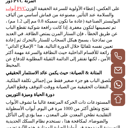
دور PVC المرنة
على العكس، إعطاء الأولوية للسرعة الخفيفة الوزن
أبواب PVC
والسلامة عند التأثير. مصنوعة من قماش أساسي من ألياف
البوليستر الصناعية (عادة ما تكون سميكة 0.8 مم إلى 1.2 مم) ،
تم تصميمها لتكون مغفرة. إذا كانت رافعة شوكية تقطع الباب
عن طريق الخطأ ، فإن الستار المرن يمتص الطاقة. في العديد
من نماذجنا ، يسمح هيكل السحاب للستار بالتحرك ثم إعادة
تعيين نفسه تلقائيًا خلال الدورة التالية. هذا “ الإصلاح الذاتي”
الميزة رائعة للأقسام الداخلية حيث النظافة والسرعة مهمة أكثر
من الأمن ، لكنها تفتقر إلى الدائمة الثقيلة المطلوبة للدفاع عن
المحيط.
المتانة & الصيانة: حيث يكمن عائد الاستثمار الحقيقي
سعر ملصق الباب هو جزء صغير فقط من إجمالي تكلفة الملكية.
وتأتي النفقات الحقيقية من الصيانة ووقت التوقف وقطع الغيار.
دورة الحياة وميزة التوربين
في المستودعات ذات الحركة المرتفعة غالبا ما تشوف الأبواب
تفتح وتغلق أكثر من 1000 مرة في اليوم. أبواب الأسطوانة
التقليدية تطحن المعدن على المعدن ، مما يؤدي إلى التآكل
والضوضاء. لمكافحة هذا ، نستخدم نظام السكك الحديدية
التوربينية المزدوجة في أبوابنا الصلبة الممتازة. هذه الآلية تضمن