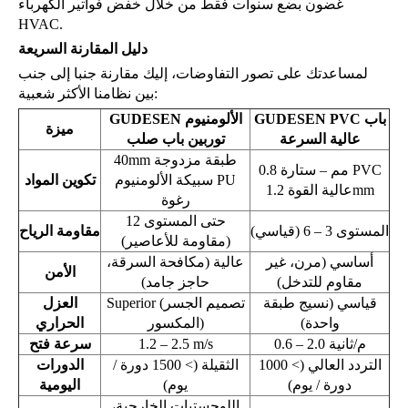
غضون بضع سنوات فقط من خلال خفض فواتير الكهرباء
HVAC.
دليل المقارنة السريعة
لمساعدتك على تصور التفاوضات، إليك مقارنة جنبا إلى جنب
بين نظامنا الأكثر شعبية:
GUDESEN PVC باب
GUDESEN الألومنيوم
ميزة
عالية السرعة
توربين باب صلب
40mm طبقة مزدوجة
0.8 مم – ستارة PVC
سبيكة الألومنيوم PU
تكوين المواد
عالية القوة 1.2mm
رغوة
حتى المستوى 12
المستوى 3 – 6 (قياسي)
مقاومة الرياح
(مقاومة للأعاصير)
أساسي (مرن، غير
عالية (مكافحة السرقة،
الأمن
مقاوم للتدخل)
حاجز جامد)
قياسي (نسيج طبقة
Superior (تصميم الجسر
العزل
واحدة)
المكسور)
الحراري
0.6 – 2.0 م/ثانية
1.2 – 2.5 m/s
سرعة فتح
التردد العالي (> 1000
الثقيلة (> 1500 دورة /
الدورات
دورة / يوم)
يوم)
اليومية
اللوجستيات الخارجية،