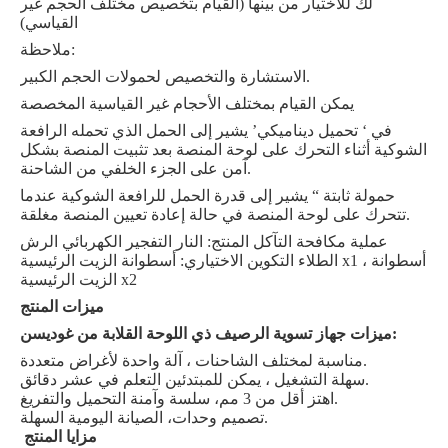
لك للاختيار من بينها (القيام بتخصيص مختلف الحجم غير
القياسي)
ملاحظة:
الاستشارة والتخصيص لحمولات الحجم الكبير.
يمكن القيام بمختلف الأحجام غير القياسية المخصصة
في ‘ تحميل ديناميكي’ يشير إلى الحمل الذي تحمله الرافعة
الشوكية أثناء التحرك على لوحة المنصة بعد تثبيت المنصة بشكل
آمن على الجزء الخلفي من الشاحنة.
حمولة ثابتة “ يشير إلى قدرة الحمل للرافعة الشوكية عندما
تتحرك على لوحة المنصة في حالة إعادة تعيين المنصة مغلقة.
عملية مكافحة التآكل المنتج: النار التفجير الكهربائي الرش
الطلاء التكوين الاختياري: أسطوانة الزيت الرئيسية x1 ، أسطوانة
الزيت الرئيسية x2
ميزات المنتج
ميزات جهاز تسوية الرصيف ذي اللوحة القلابة من غوديسن:
مناسبة لمختلف الشاحنات ، آلة واحدة لأغراض متعددة.
سهلة التشغيل ، يمكن للمبتدئين التعلم في عشر دقائق.
اهتز أقل من 3 مم، سلسة وآمنة التحميل والتفريغ.
تصميم وحدات، الصيانة اليومية السهلة.
مزايا المنتج