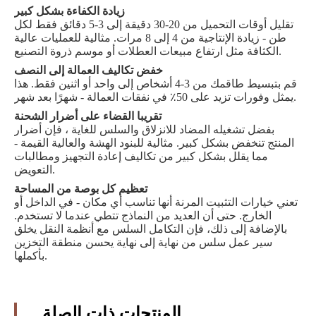
زيادة الكفاءة بشكل كبير
تقليل أوقات التحميل من 20-30 دقيقة إلى 3-5 دقائق فقط لكل
طن - زيادة الإنتاجية من 4 إلى 8 مرات. مثالية للعمليات عالية
الكثافة مثل ارتفاع مبيعات العطلات أو موسم ذروة التصنيع.
خفض تكاليف العمالة إلى النصف
قم بتبسيط طاقمك من 3-4 أشخاص إلى واحد أو اثنين فقط. هذا
يمثل وفورات تزيد على 50٪ في نفقات العمالة - شهرًا بعد شهر.
تقريبا القضاء على أضرار الشحنة
بفضل تشغيله المضاد للانزلاق والسلس للغاية ، فإن أضرار
المنتج تنخفض بشكل كبير. مثالية للبنود الهشة والعالية القيمة -
مما يقلل بشكل كبير من تكاليف إعادة التجهيز ومطالبات
التعويض.
تعظيم كل بوصة من المساحة
تعني خيارات التثبيت المرنة أنها تناسب أي مكان - في الداخل أو
الخارج. حتى أن العديد من النماذج تتطي عندما لا تستخدم.
بالإضافة إلى ذلك، فإن التكامل السلس مع أنظمة النقل يخلق
سير عمل سلس من نهاية إلى نهاية يحسن منطقة التخزين
بأكملها.
المنتجات ذات الصلة