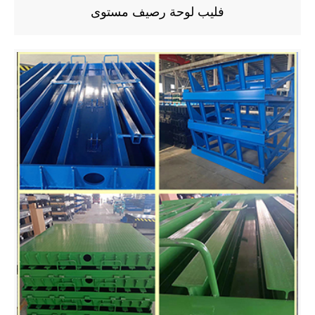
فليب لوحة رصيف مستوى